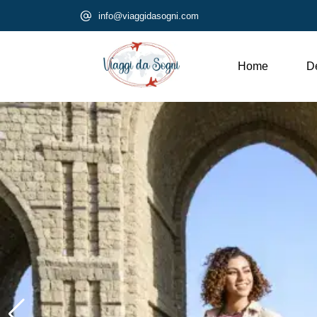
info@viaggidasogni.com
Home
De