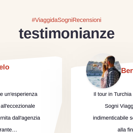
#ViaggidaSogniRecensioni
testimonianze
elo
Ber
ere un'esperienza
Il tour in Turchi
 all'eccezionale
Sogni Viagg
rnita dall'agenzia
indimenticabile sot
urante…
alla f