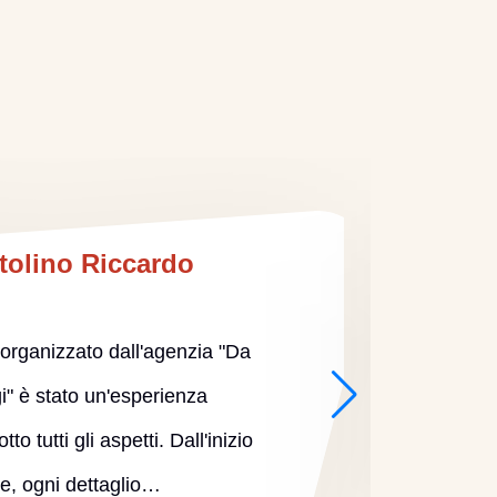
tolino Riccardo
a organizzato dall'agenzia "Da
i" è stato un'esperienza
indime
to tutti gli aspetti. Dall'inizio
So
ine, ogni dettaglio…