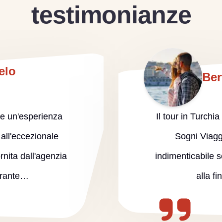
testimonianze
elo
Ber
ere un'esperienza
Il tour in Turchi
 all'eccezionale
Sogni Viagg
rnita dall'agenzia
indimenticabile sot
urante…
alla f