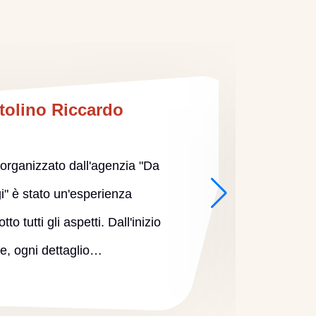
tolino Riccardo
a organizzato dall'agenzia "Da
i" è stato un'esperienza
indime
to tutti gli aspetti. Dall'inizio
So
ine, ogni dettaglio…