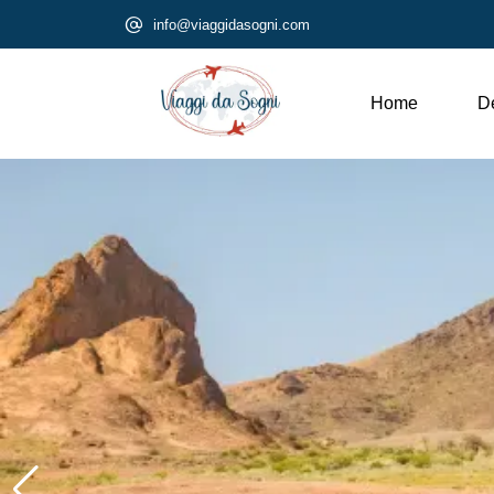
info@viaggidasogni.com
Home
De