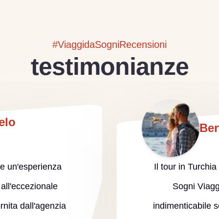
#ViaggidaSogniRecensioni
testimonianze
elo
Ber
ere un'esperienza
Il tour in Turchi
 all'eccezionale
Sogni Viagg
rnita dall'agenzia
indimenticabile sot