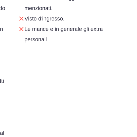
ndo
menzionati.
e
Visto d'ingresso.
in
Le mance e in generale gli extra
personali.
i
ti
al