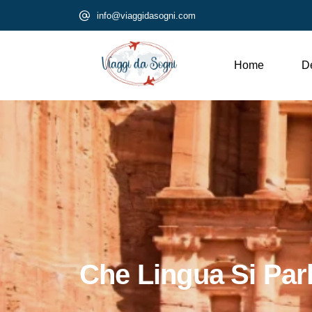
info@viaggidasogni.com
Home
De
Che Lingua Si Parl