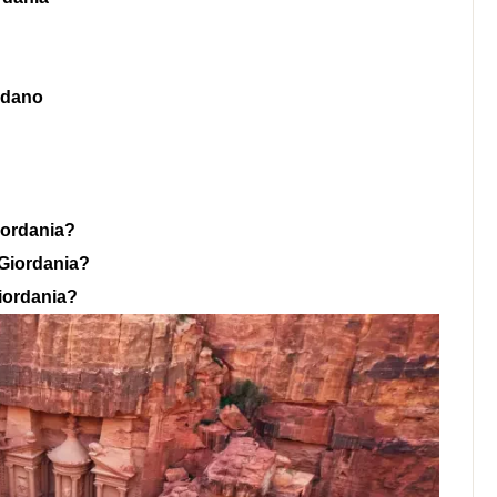
ordano
Giordania?
 Giordania?
Giordania?