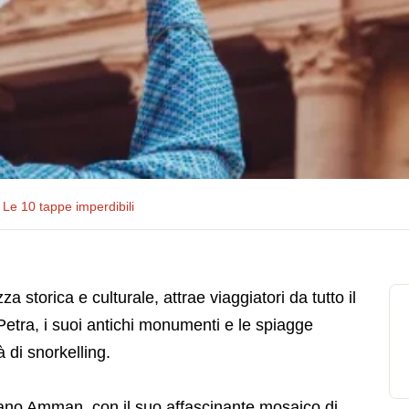
Le 10 tappe imperdibili
za storica e culturale, attrae viaggiatori da tutto il
etra, i suoi antichi monumenti e le spiagge
à di snorkelling.
rano Amman, con il suo affascinante mosaico di