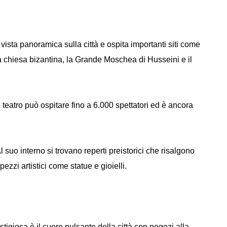
vista panoramica sulla città e ospita importanti siti come
 chiesa bizantina, la Grande Moschea di Husseini e il
eatro può ospitare fino a 6.000 spettatori ed è ancora
l suo interno si trovano reperti preistorici che risalgono
pezzi artistici come statue e gioielli.
giosa è il cuore pulsante della città con negozi alla