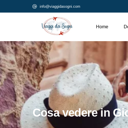
info@viaggidasogni.com
Home
De
Cosa vedere in Gio