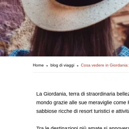
Home
blog di viaggi
Cosa vedere in Giordania: 
La Giordania, terra di straordinaria bellez
mondo grazie alle sue meraviglie come P
sabbiose ricche di resort turistici e attivit
Tra le destinazioni più amate si annove