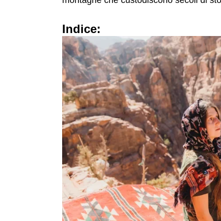
montagne che custodiscono secoli di sto
Indice: