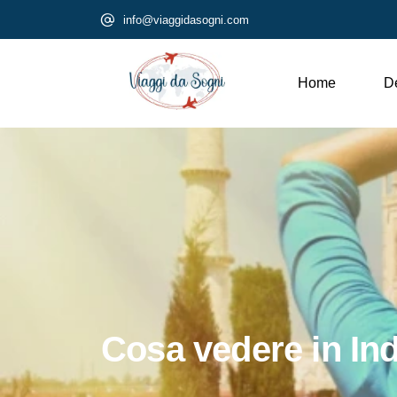
info@viaggidasogni.com
Home
De
Cosa vedere in Ind