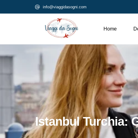
info@viaggidasogni.com
Home
De
Istanbul Turchia: 