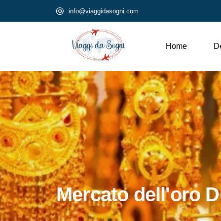
info@viaggidasogni.com
Home
De
Mercato dell'oro D