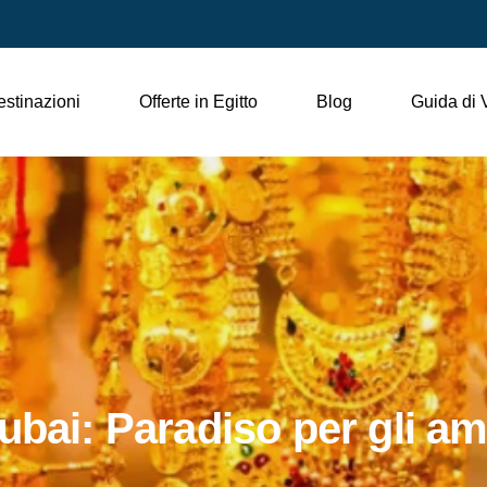
stinazioni
Offerte in Egitto
Blog
Guida di 
ubai: Paradiso per gli am