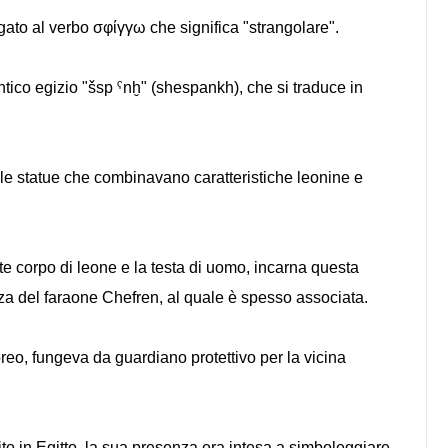
gato al verbo σφίγγω che significa "strangolare".
tico egizio "šsp ˁnḫ" (shespankh), che si traduce in
le statue che combinavano caratteristiche leonine e
e corpo di leone e la testa di uomo, incarna questa
nza del faraone Chefren, al quale è spesso associata.
reo, fungeva da guardiano protettivo per la vicina
to in Egitto, la sua presenza era intesa a simboleggiare