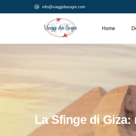
info@viaggidasogni.com
Home
De
La Sfinge di Giza: