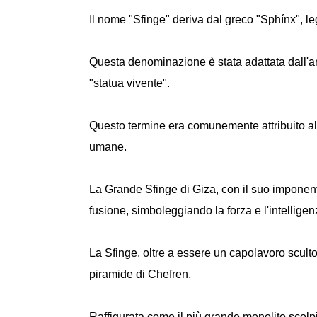
Il nome "Sfinge" deriva dal greco "Sphínx", le
Questa denominazione è stata adattata dall'an
"statua vivente".
Questo termine era comunemente attribuito al
umane.
La Grande Sfinge di Giza, con il suo imponent
fusione, simboleggiando la forza e l'intellige
La Sfinge, oltre a essere un capolavoro sculto
piramide di Chefren.
Raffigurata come il più grande monolito scolpi