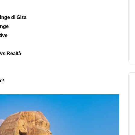
finge di Giza
finge
tive
 vs Realtà
e?