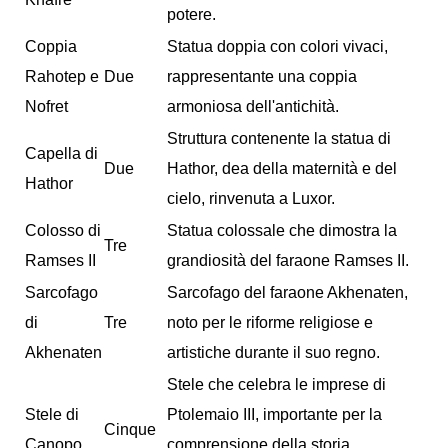
potere.
Coppia
Statua doppia con colori vivaci,
Rahotep e
Due
rappresentante una coppia
Nofret
armoniosa dell'antichità.
Struttura contenente la statua di
Capella di
Due
Hathor, dea della maternità e del
Hathor
cielo, rinvenuta a Luxor.
Colosso di
Statua colossale che dimostra la
Tre
Ramses II
grandiosità del faraone Ramses II.
Sarcofago
Sarcofago del faraone Akhenaten,
di
Tre
noto per le riforme religiose e
Akhenaten
artistiche durante il suo regno.
Stele che celebra le imprese di
Stele di
Ptolemaio III, importante per la
Cinque
Canopo
comprensione della storia