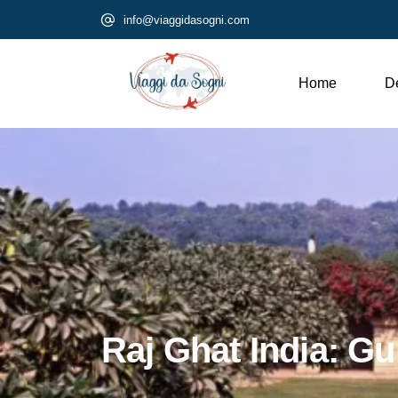
info@viaggidasogni.com
Home
De
Raj Ghat India: Gui