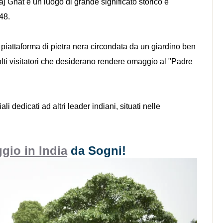
 Ghat è un luogo di grande significato storico e
48.
 piattaforma di pietra nera circondata da un giardino ben
olti visitatori che desiderano rendere omaggio al "Padre
 dedicati ad altri leader indiani, situati nelle
gio in India
da Sogni!