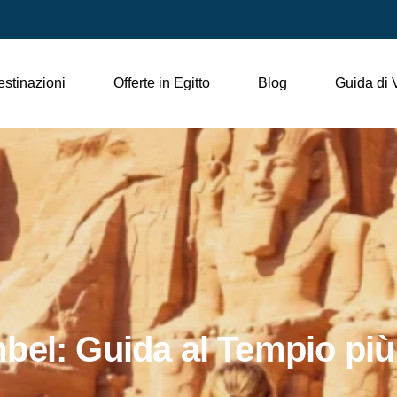
stinazioni
Offerte in Egitto
Blog
Guida di 
bel: Guida al Tempio più