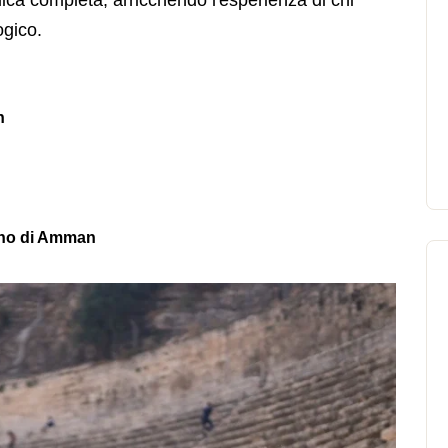
ca completa, arricchendo l'esperienza di chi
ogico.
n
mano di Amman