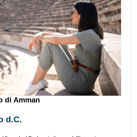
no di Amman
o d.C.