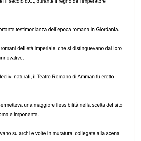
 II secolo d.C., durante il regno dell'imperatore
ortante testimonianza dell'epoca romana in Giordania.
 romani dell'età imperiale, che si distinguevano dai loro
 innovative.
 declivi naturali, il Teatro Romano di Amman fu eretto
permetteva una maggiore flessibilità nella scelta del sito
onoma e imponente.
vano su archi e volte in muratura, collegate alla scena