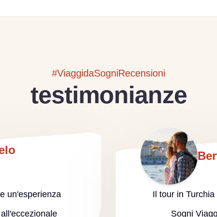
#ViaggidaSogniRecensioni
testimonianze
elo
Ber
ere un'esperienza
Il tour in Turchi
 all'eccezionale
Sogni Viagg